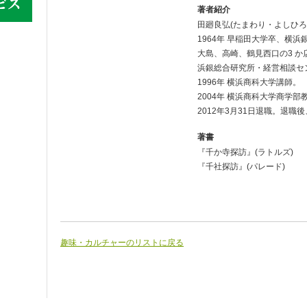
著者紹介
田廻良弘(たまわり・よしひろ
1964年 早稲田大学卒、横浜
大島、高崎、鶴見西口の3 か
浜銀総合研究所・経営相談セ
1996年 横浜商科大学講師。
2004年 横浜商科大学商学部
2012年3月31日退職。退職
著書
『千か寺探訪』(ラトルズ)
『千社探訪』(パレード)
趣味・カルチャーのリストに戻る