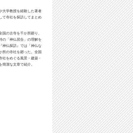
や大学教授を経験した著者
して寺社を探訪してまとめ
全国の古寺を千か所廻り、
特の「神仏習合」の理解を
『神仏探訪』では「神仏な
か所の寺社を廻った。全国
寺社をめぐる風景・建築・
を簡潔な文章で紹介。