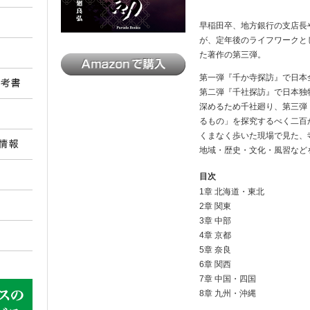
早稲田卒、地方銀行の支店長
が、定年後のライフワークと
た著作の第三弾。
第一弾『千か寺探訪』で日本
第二弾『千社探訪』で日本独
深めるため千社廻り、第三弾
るもの」を探究するべく二百
くまなく歩いた現場で見た、
地域・歴史・文化・風習など
目次
1章 北海道・東北
2章 関東
3章 中部
4章 京都
5章 奈良
6章 関西
7章 中国・四国
8章 九州・沖縄