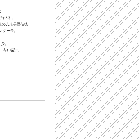
)
銀行入社。
店の支店長歴任後、
ンター長。
教授。
後、寺社探訪。