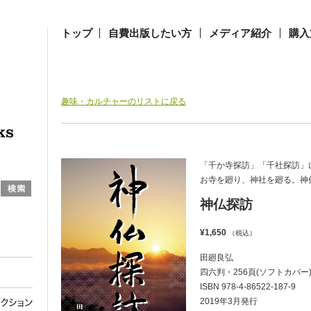
トップ
自費出版したい方
メディア紹介
購入
趣味・カルチャーのリストに戻る
「千か寺探訪」「千社探訪」
お寺を廻り、神社を廻る。神
神仏探訪
¥1,650
（税込）
田廻良弘
四六判・256頁(ソフトカバー
ISBN 978-4-86522-187-9
2019年3月発行