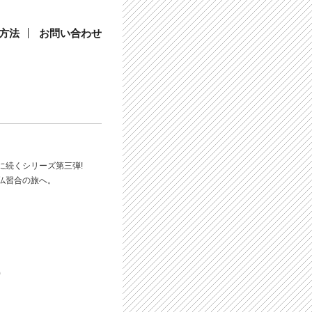
方法
お問い合わせ
に続くシリーズ第三弾!
仏習合の旅へ。
)