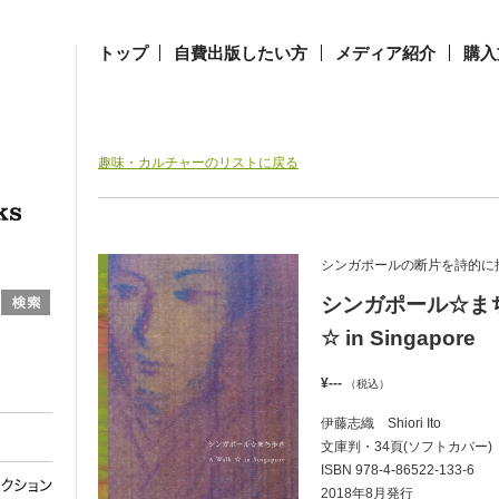
トップ
自費出版したい方
メディア紹介
購入
趣味・カルチャーのリストに戻る
シンガポールの断片を詩的に
シンガポール☆まち
☆ in Singapore
¥---
（税込）
伊藤志織 Shiori Ito
文庫判・34頁(ソフトカバー)
ISBN 978-4-86522-133-6
2018年8月発行