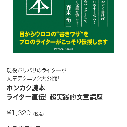
趣味・カルチャー
生活・健康
論文・学術書・参考書
絵本・児童書
ビジネス・経営・情報
現役バリバリのライターが
文章テクニック大公開!
社会・思想・哲学
ホンカク読本
写真集
ライター直伝! 超実践的文章講座
電子書籍
¥1,320
(税込)
ご案内