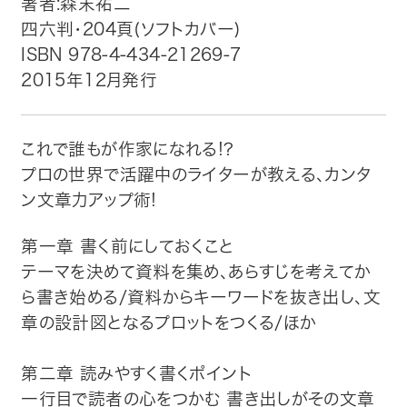
著者:森末祐二
四六判・204頁(ソフトカバー)
トップ
ISBN 978-4-434-21269-7
2015年12月発行
自費出版したい方
メディア紹介
これで誰もが作家になれる!?
プロの世界で活躍中のライターが教える、カンタ
購入方法
ン文章力アップ術!
お問い合わせ
第一章 書く前にしておくこと
テーマを決めて資料を集め、あらすじを考えてか
画像・文章の使用について
ら書き始める/資料からキーワードを抜き出し、文
章の設計図となるプロットをつくる/ほか
企業情報
第二章 読みやすく書くポイント
一行目で読者の心をつかむ 書き出しがその文章